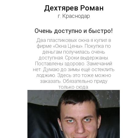
Дехтярев Роман
г. Краснодар
Очень доступно и быстро!
Два пластиковых окна я купил в
фирме «Окна Цены». Покупка по
деньгам получилась очень
доступная. Сроки выдержаны.
Поставлены здорово. Замечаний
нет. Думаю до зимы ещё остеклить
лоджию. Здесь это тоже можно
заказать. Обязательно приду
только сюда.