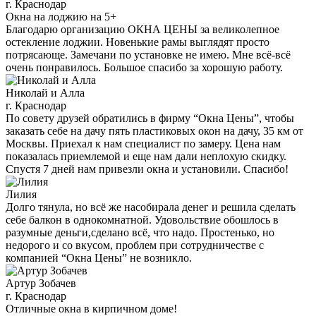
г. Краснодар
Окна на лоджию на 5+
Благодарю организацию ОКНА ЦЕНЫ за великолепное
остекление лоджии. Новенькие рамы выглядят просто
потрясающе. Замечани по установке не имею. Мне всё-всё
очень понравилось. Большое спасибо за хорошую работу.
Николай и Алла
г. Краснодар
По совету друзей обратились в фирму “Окна Цены”, чтобы
заказать себе на дачу пять пластиковых окон на дачу, 35 км от
Москвы. Приехал к нам специалист по замеру. Цена нам
показалась приемлемой и еще нам дали неплохую скидку.
Спустя 7 дней нам привезли окна и установили. Спасибо!
Лилия
Долго тянула, но всё же насобирала денег и решила сделать
себе балкон в однокомнатной. Удовольствие обошлось в
разумные деньги,сделано всё, что надо. Простенько, но
недорого и со вкусом, проблем при сотрудничестве с
компанией “Окна Цены” не возникло.
Артур Зобачев
г. Краснодар
Отличные окна в кирпичном доме!