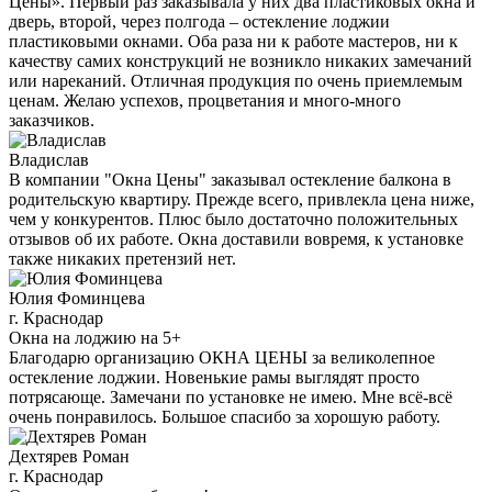
Цены». Первый раз заказывала у них два пластиковых окна и
дверь, второй, через полгода – остекление лоджии
пластиковыми окнами. Оба раза ни к работе мастеров, ни к
качеству самих конструкций не возникло никаких замечаний
или нареканий. Отличная продукция по очень приемлемым
ценам. Желаю успехов, процветания и много-много
заказчиков.
Владислав
В компании "Окна Цены" заказывал остекление балкона в
родительскую квартиру. Прежде всего, привлекла цена ниже,
чем у конкурентов. Плюс было достаточно положительных
отзывов об их работе. Окна доставили вовремя, к установке
также никаких претензий нет.
Юлия Фоминцева
г. Краснодар
Окна на лоджию на 5+
Благодарю организацию ОКНА ЦЕНЫ за великолепное
остекление лоджии. Новенькие рамы выглядят просто
потрясающе. Замечани по установке не имею. Мне всё-всё
очень понравилось. Большое спасибо за хорошую работу.
Дехтярев Роман
г. Краснодар